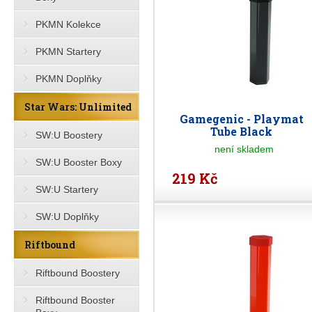
PKMN Kolekce
PKMN Startery
PKMN Doplňky
Star Wars: Unlimited
Gamegenic - Playmat
Tube Black
SW:U Boostery
není skladem
SW:U Booster Boxy
219 Kč
SW:U Startery
SW:U Doplňky
Riftbound
Riftbound Boostery
Riftbound Booster