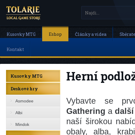
Kusovky MTG
Eshop
Články a videa
Sběrat
Kontakt
Herní podlo
Kusovky MTG
Deskové hry
Vybavte se prv
Asmodee
Gathering
a
další
Albi
naší širokou nab
Mindok
obaly, alba, krab