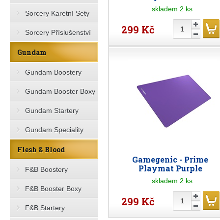
skladem 2 ks
Sorcery Karetní Sety
299 Kč
Sorcery Příslušenství
Gundam
Gundam Boostery
Gundam Booster Boxy
Gundam Startery
Gundam Speciality
Flesh & Blood
Gamegenic - Prime
Playmat Purple
F&B Boostery
skladem 2 ks
F&B Booster Boxy
299 Kč
F&B Startery