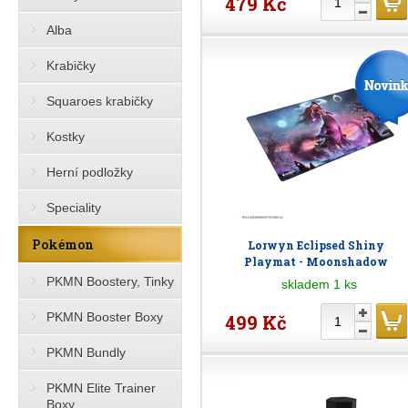
479 Kč
Alba
Krabičky
Squaroes krabičky
Kostky
Herní podložky
Speciality
Pokémon
Lorwyn Eclipsed Shiny
Playmat - Moonshadow
PKMN Boostery, Tinky
skladem 1 ks
PKMN Booster Boxy
499 Kč
PKMN Bundly
PKMN Elite Trainer
Boxy