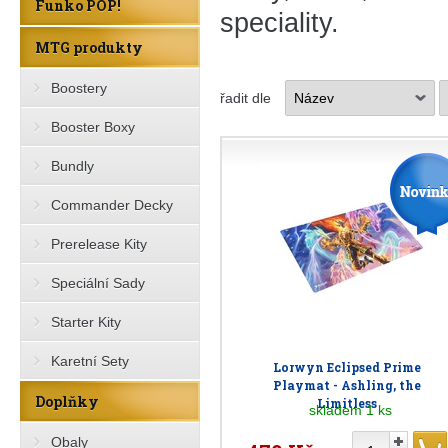
Funko POP!
speciality.
MTG produkty
Boostery
řadit dle
Booster Boxy
Bundly
Commander Decky
Prerelease Kity
Speciální Sady
Starter Kity
Karetní Sety
Lorwyn Eclipsed Prime
Playmat - Ashling, the
Doplňky
Limitless
skladem 1 ks
Obaly