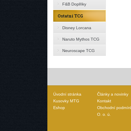
F&B Doplňky
Ostatní TCG
Disney Lorcana
Naruto Mythos TCG
Neuroscape TCG
Úvodní stránka
Články a novinky
Kusovky MTG
Kontakt
Eshop
Obchodní podmín
O. o. ú.