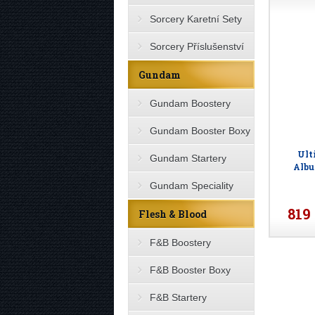
Sorcery Karetní Sety
Sorcery Příslušenství
Gundam
Gundam Boostery
Gundam Booster Boxy
Ult
Gundam Startery
Albu
Gundam Speciality
819
Flesh & Blood
F&B Boostery
F&B Booster Boxy
F&B Startery