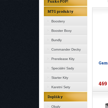
Funko POP!
MTG produkty
Boostery
Booster Boxy
Bundly
Commander Decky
Prerelease Kity
Game
Speciální Sady
Starter Kity
469
Karetní Sety
Doplňky
Obaly