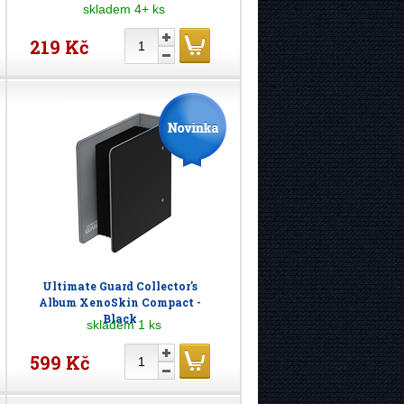
skladem 4+ ks
219 Kč
Ultimate Guard Collector's
Album XenoSkin Compact -
Black
skladem 1 ks
599 Kč