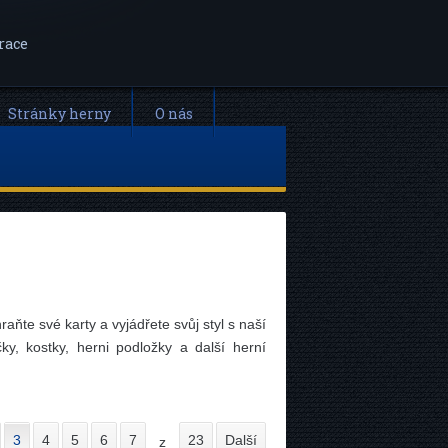
race
Stránky herny
O nás
hraňte své karty a vyjádřete svůj styl s naší
y, kostky, herni podložky a další herní
3
4
5
6
7
23
Další
z