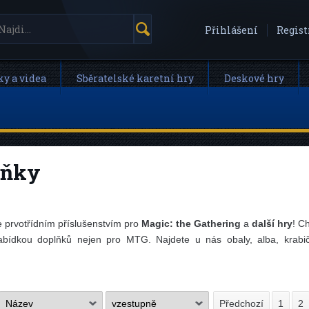
Přihlášení
Regist
ky a videa
Sběratelské karetní hry
Deskové hry
lňky
e prvotřídním příslušenstvím pro
Magic: the Gathering
a
další hry
! C
abídkou doplňků nejen pro MTG. Najdete u nás obaly, alba, krabičk
Předchozí
1
2