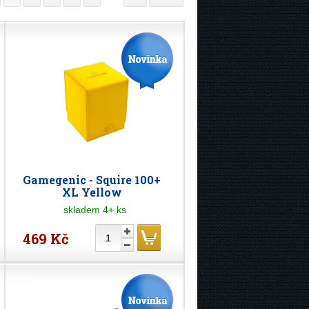
Gamegenic - Squire 100+
XL Yellow
skladem 4+ ks
469 Kč