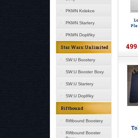
PKMN Kolekce
L
PKMN Startery
Pla
PKMN Doplňky
499
Star Wars: Unlimited
SW:U Boostery
SW:U Booster Boxy
SW:U Startery
SW:U Doplňky
Riftbound
Riftbound Boostery
To
Riftbound Booster