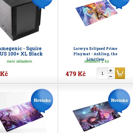
megenic - Squire
Lorwyn Eclipsed Prime
US 100+ XL Black
Playmat - Ashling, the
Limitless
není skladem
skladem 1 ks
 Kč
479 Kč