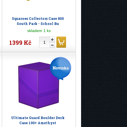
Squaroes Collectors Case 800
South Park - School Bu
skladem 1 ks
1399 Kč
Ultimate Guard Boulder Deck
Case 100+ Amethyst