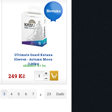
Ultimate Guard Katana
Sleeves - Autumn Moon
(100ks)
skladem 4+ ks
249 Kč
3
4
5
6
7
23
Další
z