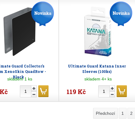
imate Guard Collector's
Ultimate Guard Katana Inner
m XenoSkin QuadRow -
Sleeves (100ks)
Black
skladem 1 ks
skladem 4+ ks
 Kč
119 Kč
Předchozí
1
2