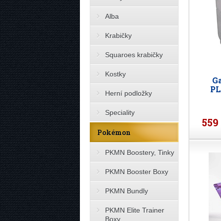
Alba
Krabičky
Squaroes krabičky
Kostky
Ga
PL
Herní podložky
Speciality
559
Pokémon
PKMN Boostery, Tinky
PKMN Booster Boxy
PKMN Bundly
PKMN Elite Trainer
Boxy