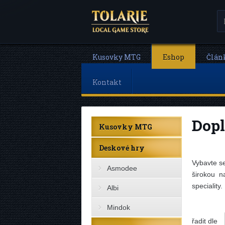
Kusovky MTG
Eshop
Člán
Kontakt
Dop
Kusovky MTG
Deskové hry
Vybavte s
Asmodee
širokou n
speciality.
Albi
Mindok
řadit dle