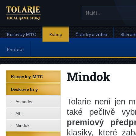
Kusovky MTG
Eshop
Články a videa
Sběrat
Kontakt
Mindok
Kusovky MTG
Deskové hry
Tolarie není jen 
Asmodee
také pečlivě vy
Albi
premiový předp
Mindok
klasiky, které za