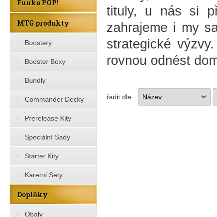
Funko POP!
tituly, u nás si 
MTG produkty
zahrajeme i my sa
strategické výzvy.
Boostery
rovnou odnést do
Booster Boxy
Bundly
řadit dle
Commander Decky
Prerelease Kity
Speciální Sady
Starter Kity
Karetní Sety
Doplňky
Obaly