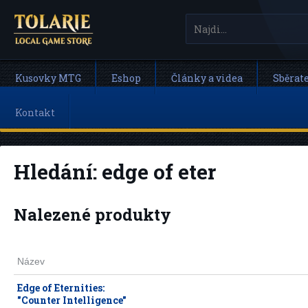
Kusovky MTG
Eshop
Články a videa
Sběrat
Kontakt
Hledání:
edge of eter
Nalezené produkty
Název
Edge of Eternities:
"Counter Intelligence"