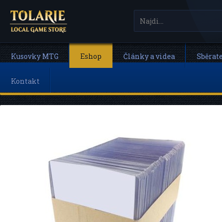
Kusovky MTG
Eshop
Články a videa
Sběrat
Kontakt