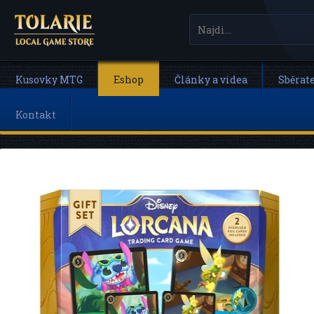
Kusovky MTG
Eshop
Články a videa
Sběrat
Kontakt