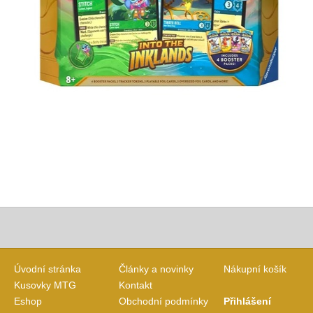
Úvodní stránka
Články a novinky
Nákupní košík
Kusovky MTG
Kontakt
Eshop
Obchodní podmínky
Přihlášení