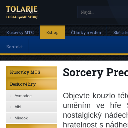
Kusovky MTG
Eshop
Články a videa
Sběrat
Kontakt
Sorcery Pre
Kusovky MTG
Deskové hry
Objevte kouzlo té
Asmodee
uměním ve hře
Albi
nostalgický nádec
Mindok
hratelnost s nádhe