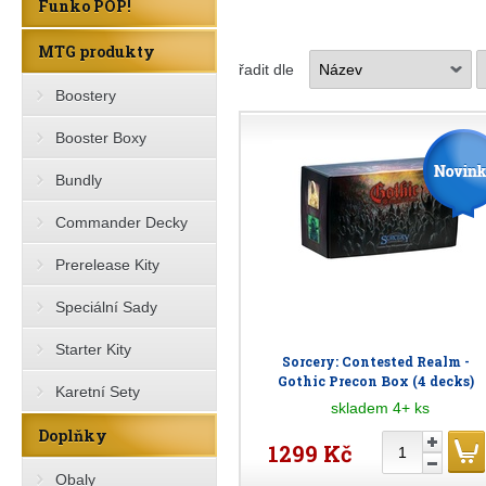
Funko POP!
MTG produkty
řadit dle
Boostery
Booster Boxy
Bundly
Commander Decky
Prerelease Kity
Speciální Sady
Starter Kity
Sorcery: Contested Realm -
Gothic Precon Box (4 decks)
Karetní Sety
skladem 4+ ks
Doplňky
1299 Kč
Obaly